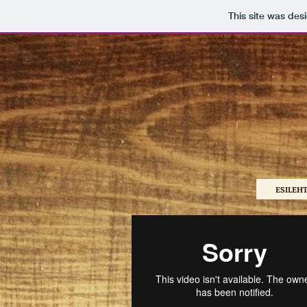
This site was des
ESILEH