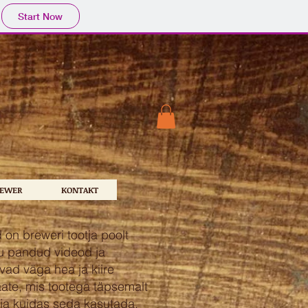
Start Now
REWER
KONTAKT
on breweri tootja poolt
u pandud videod ja
vad väga hea ja kiire
aate, mis tootega täpsemalt
 ja kuidas seda kasutada.