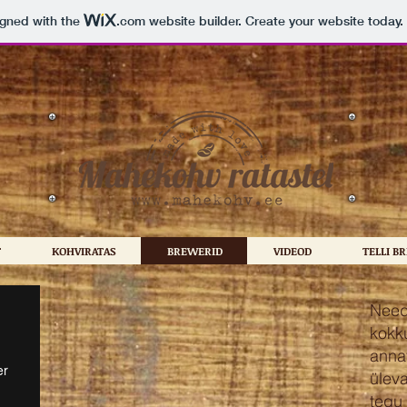
igned with the
.com
website builder. Create your website today.
T
KOHVIRATAS
BREWERID
VIDEOD
TELLI B
Need 
kokk
anna
ülev
tegu